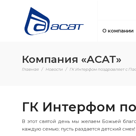
О компании
Компания «АСАТ»
Главная
/
Новости
/
ГК Интерфом поздравляет с Пас
ГК Интерфом по
В этот святой день мы желаем Божьей благо
каждую семью; пусть раздается детский смех!