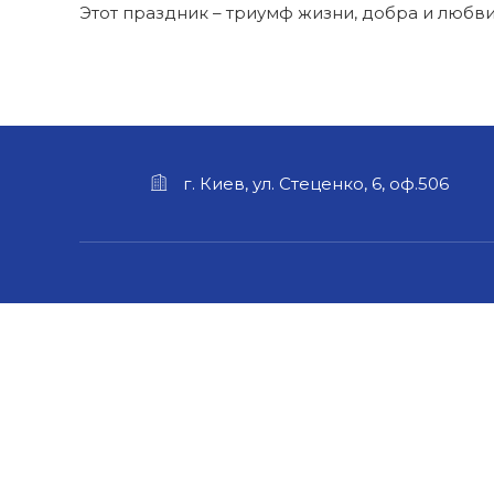
Этот праздник – триумф жизни, добра и любви
г. Киев, ул. Стеценко, 6, оф.506