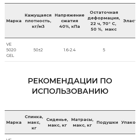
Остаточная
Кажущаяся
Напряжение
деформация,
Марка
плотность,
сжатия
Эласти
22 ч, 70° С,
кг/м3
40%, кПа
50 %, макс
VE
5020
50±2
1.6-2.4
5
GEL
РЕКОМЕНДАЦИИ ПО
ИСПОЛЬЗОВАНИЮ
Спинка,
Сиденье,
Матрасы,
Марка
макс,
Подушки
Упаков
макс, кг
макс, кг
кг