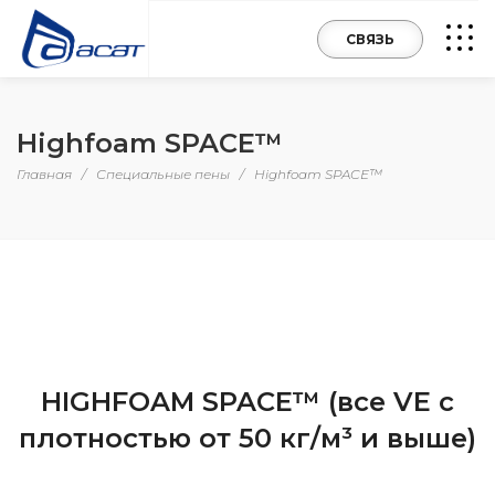
СВЯЗЬ
Highfoam SPACE™
Главная
/
Специальные пены
/
Highfoam SPACE™
HIGHFOAM SPACE™ (все VE с
плотностью от 50 кг/м³ и выше)