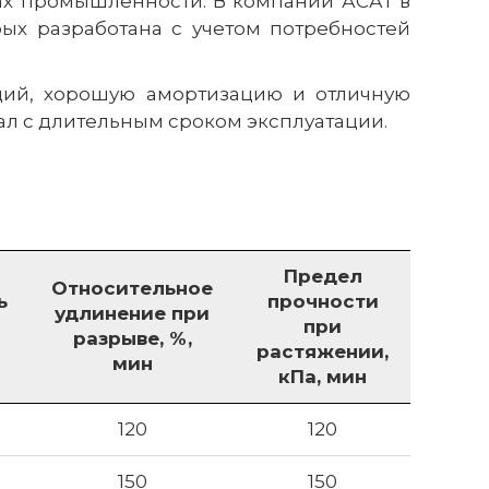
ах промышленности. В компании АСАТ в
рых разработана с учетом потребностей
ций, хорошую амортизацию и отличную
ал с длительным сроком эксплуатации.
Предел
Относительное
ь
прочности
удлинение при
при
разрыве, %,
растяжении,
мин
кПа, мин
120
120
150
150