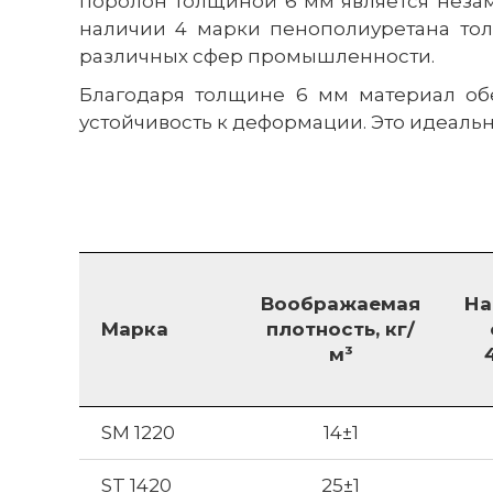
поролон толщиной 6 мм является неза
наличии 4 марки пенополиуретана толщ
различных сфер промышленности.
Благодаря толщине 6 мм материал об
устойчивость к деформации. Это идеаль
Воображаемая
На
Марка
плотность, кг/
м³
SM 1220
14±1
ST 1420
25±1