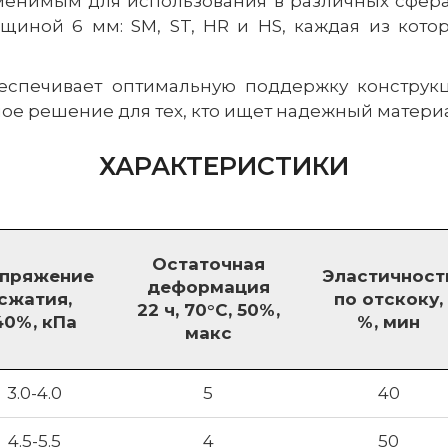
менимым для использования в различных сфер
иной 6 мм: SM, ST, HR и HS, каждая из кото
еспечивает оптимальную поддержку конструк
ное решение для тех, кто ищет надежный матери
ХАРАКТЕРИСТИКИ
Остаточная
пряжение
Эластичност
деформация
сжатия,
по отскоку,
22 ч, 70°C, 50%,
40%, кПа
%, мин
макс
3.0-4.0
5
40
4.5-5.5
4
50