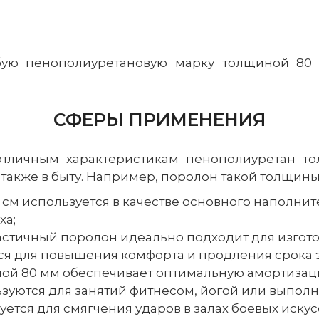
бую пенополиуретановую марку толщиной 80 
СФЕРЫ ПРИМЕНЕНИЯ
тличным характеристикам пенополиуретан т
также в быту. Например, поролон такой толщины
 см используется в качестве основного наполн
ха;
ластичный поролон идеально подходит для изгот
ся для повышения комфорта и продления срока э
ной 80 мм обеспечивает оптимальную амортизац
ьзуются для занятий фитнесом, йогой или выпо
тся для смягчения ударов в залах боевых искусс