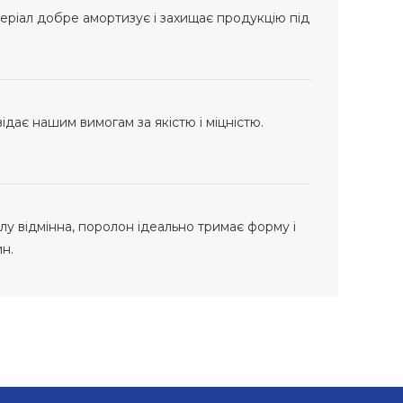
еріал добре амортизує і захищає продукцію під
дає нашим вимогам за якістю і міцністю.
лу відмінна, поролон ідеально тримає форму і
н.