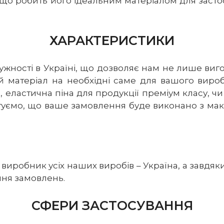
 що робить його ідеальним матеріалом для застосу
ХАРАКТЕРИСТИКИ
ужності в Україні, що дозволяє нам не лише виг
ий матеріал на необхідні саме для вашого вироб
, еластична піна для продукції преміум класу, ч
туємо, що ваше замовлення буде виконано з мак
иробник усіх наших виробів – Україна, а завдяки
ння замовлень.
СФЕРИ ЗАСТОСУВАННЯ