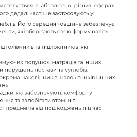
истовується в абсолютно різних сферах.
ого дедалі частіше застосовують у:
 меблів. Його середня товщина забезпечує
енти, які зберігають свою форму навіть
голівників та підлокітників, які
римуючих подушок, матраців та інших
ки порушень постави та суглобів.
крема наколінників, налокітників і інших
ань.
кладки, які забезпечують комфорт у
ня та запобігати втомі ніг.
ист предметів від пошкоджень під час