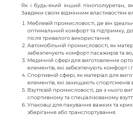
Як і будь-який інший пінополіуретан, 
Завдяки своїм відмінним властивостям ела
Меблевій промисловості, де він ідеаль
оптимальний комфорт та підтримку, доз
після тривалого використання.
Автомобільній промисловості, як матеріа
забезпечують комфорт пасажирів та вод
Медичній сфері для виготовлення ортоп
елементів, які забезпечують комфорт і п
Спортивній сфері, як матеріал для виг
елементів, які захищають спортсменів 
Взуттєвій промисловості, де з нього виг
спортивному та спеціалізованому взутті
Упаковці для пакування важких та крих
зберігання або транспортування.