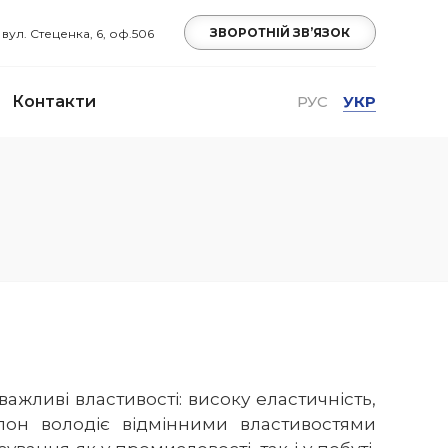
ЗВОРОТНІЙ ЗВ’ЯЗОК
, вул. Стеценка, 6, оф.506
Контакти
РУС
УКР
ажливі властивості: високу еластичність,
олон володіє відмінними властивостями