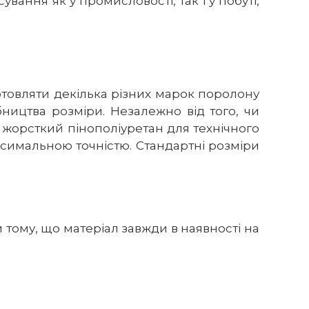
вання як у промисловості, так і у побуті,
отовляти декілька різних марок поролону
ництва розміри. Незалежно від того, чи
и жорсткий пінополіуретан для технічного
симальною точністю. Стандартні розміри
 тому, що матеріал завжди в наявності на