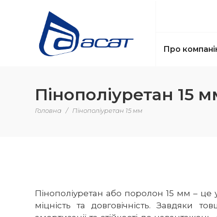
Про компані
Пінополіуретан 15 м
Головна
/
Пінополіуретан 15 мм
Пінополіуретан або поролон 15 мм – це у
міцність та довговічність. Завдяки т