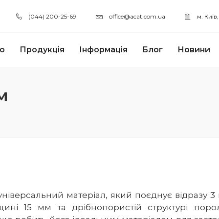
(044) 200-25-69
office@acat.com.ua
м. Київ
ю
Продукція
Інформація
Блог
Новини
м
ніверсальний матеріал, який поєднує відразу 3 в
овщині 15 мм та дрібнопористій структурі пор