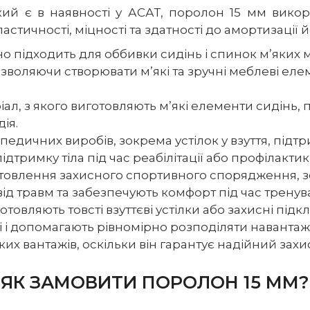
який є в наявності у АСАТ, поролон 15 мм викор
стичності, міцності та здатності до амортизації й
но підходить для оббивки сидінь і спинок м’яких
воляючи створювати м’які та зручні меблеві елем
л, з якого виготовляють м’які елементи сидінь, під
ія.
едичних виробів, зокрема устілок у взуття, підт
ідтримку тіла під час реабілітації або профілакти
отовлення захисного спортивного спорядження, зо
від травм та забезпечують комфорт під час тренув
отовляють товсті взуттєві устілки або захисні під
 і допомагають рівномірно розподіляти навантажен
ких вантажів, оскільки він гарантує надійний зах
ЯК ЗАМОВИТИ ПОРОЛОН 15 ММ?