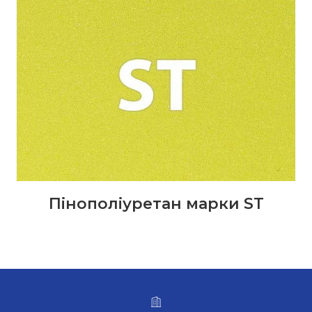
Пінополіуретан марки SТ