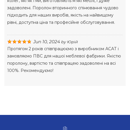
колег, які як і ми, виготовляють м'які меблі, і дуже
задоволені. Поролон вторинного спінювання чудово
підходить для наших виробів, якість на найвищому
рівні, доступна ціна та професійне обслуговування.
Jun 10, 2024
by
Юрій
Протягом 2 років співпрацюємо з виробником АСАТ і
замовляємо ПВС для нашої меблевої фабрики. Якістю
поролону, вартістю та співпрацею задоволені на всі
100%. Рекомендуємо!