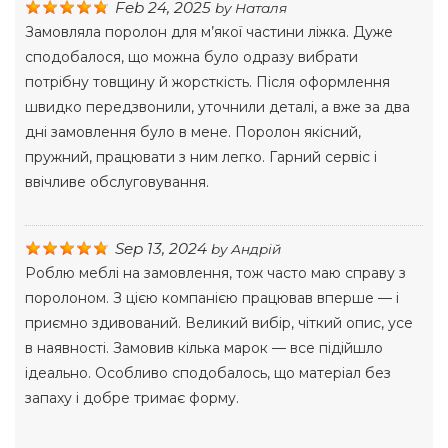
Feb 24, 2025
by
Наталя
Замовляла поролон для м’якої частини ліжка. Дуже
сподобалося, що можна було одразу вибрати
потрібну товщину й жорсткість. Після оформлення
швидко передзвонили, уточнили деталі, а вже за два
дні замовлення було в мене. Поролон якісний,
пружний, працювати з ним легко. Гарний сервіс і
ввічливе обслуговування.
Sep 13, 2024
by
Андрій
Роблю меблі на замовлення, тож часто маю справу з
поролоном. З цією компанією працював вперше — і
приємно здивований. Великий вибір, чіткий опис, усе
в наявності. Замовив кілька марок — все підійшло
ідеально. Особливо сподобалось, що матеріал без
запаху і добре тримає форму.