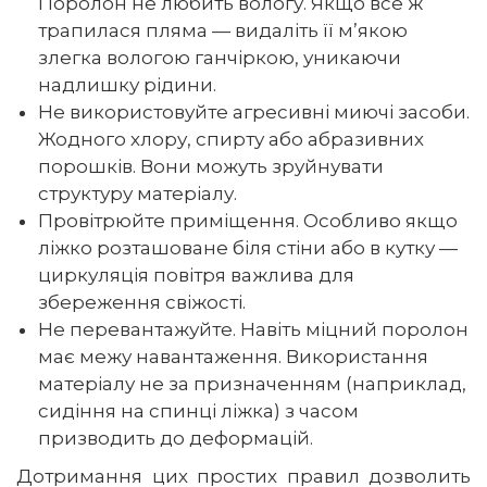
Поролон не любить вологу. Якщо все ж
трапилася пляма — видаліть її м’якою
злегка вологою ганчіркою, уникаючи
надлишку рідини.
Не використовуйте агресивні миючі засоби.
Жодного хлору, спирту або абразивних
порошків. Вони можуть зруйнувати
структуру матеріалу.
Провітрюйте приміщення. Особливо якщо
ліжко розташоване біля стіни або в кутку —
циркуляція повітря важлива для
збереження свіжості.
Не перевантажуйте. Навіть міцний поролон
має межу навантаження. Використання
матеріалу не за призначенням (наприклад,
сидіння на спинці ліжка) з часом
призводить до деформацій.
Дотримання цих простих правил дозволить