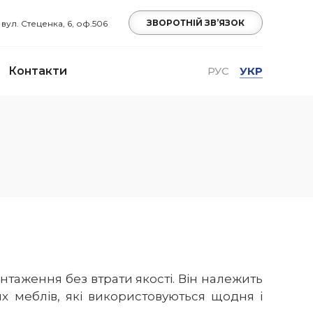
ЗВОРОТНІЙ ЗВ’ЯЗОК
, вул. Стеценка, 6, оф.506
Контакти
РУС
УКР
таження без втрати якості. Він належить
х меблів, які використовуються щодня і