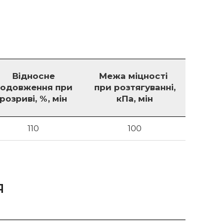
Відносне
Межа міцності
одовження при
при розтягуванні,
розриві, %, мін
кПа, мін
110
100
Я