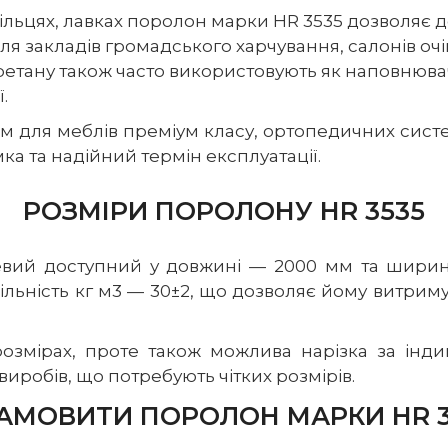
 стільцях, лавках поролон марки HR 3535 дозволяє 
ля закладів громадського харчування, салонів оч
ретану також часто використовують як наповнювач
.
 для меблів преміум класу, ортопедичних систе
ка та надійний термін експлуатації.
РОЗМІРИ ПОРОЛОНУ HR 3535
евий доступний у довжині — 2000 мм та ширині
щільність кг м3 — 30±2, що дозволяє йому витрим
розмірах, проте також можлива нарізка за інд
иробів, що потребують чітких розмірів.
ЗАМОВИТИ ПОРОЛОН МАРКИ HR 3