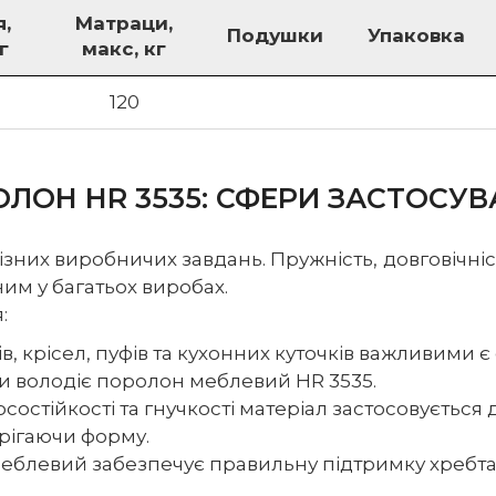
,
Матраци,
Подушки
Упаковка
г
макс, кг
120
ЛОН HR 3535: СФЕРИ ЗАСТОСУ
них виробничих завдань. Пружність, довговічність
им у багатьох виробах.
:
, крісел, пуфів та кухонних куточків важливими є 
ми володіє поролон меблевий HR 3535.
состійкості та гнучкості матеріал застосовується
ерігаючи форму.
блевий забезпечує правильну підтримку хребта п