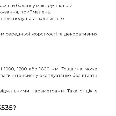
досягти балансу між зручністю й
ікування, приймалень.
 для подушок і валиків, що
м середньої жорсткості та декоративних
 1000, 1200 або 1600 мм. Товщина може
увати інтенсивну експлуатацію без втрати
ивідуальними параметрами. Така опція є
535?