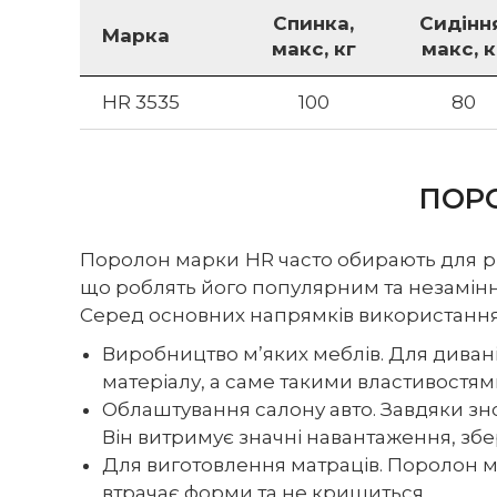
Спинка,
Сидіння
Марка
макс, кг
макс, к
HR 3535
100
80
ПОРО
Поролон марки HR часто обирають для різ
що роблять його популярним та незамінн
Серед основних напрямків використання
Виробництво м’яких меблів. Для диванів
матеріалу, а саме такими властивостя
Облаштування салону авто. Завдяки зно
Він витримує значні навантаження, зб
Для виготовлення матраців. Поролон ме
втрачає форми та не кришиться.