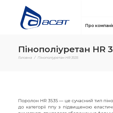
Про компані
Пінополіуретан HR 3
Головна
/
Пінополіуретан HR 3535
Поролон HR 3535 — це сучасний тип піно
до категорії ппу з підвищеною еластич