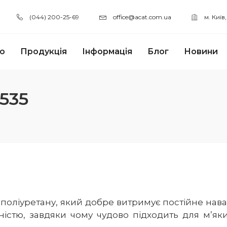
(044) 200-25-69
office@acat.com.ua
м. Київ
ю
Продукція
Інформація
Блог
Новини
535
поліуретану, який добре витримує постійне наван
ністю, завдяки чому чудово підходить для м’яки