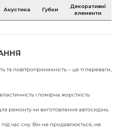
Декоративні
Акустика
Губки
елементи
ВАННЯ
 та повітропроникність – це ті переваги,
еластичність і помірна жорсткість
 для ремонту чи виготовлення автосидінь.
ід час сну. Він не продавлюється, не