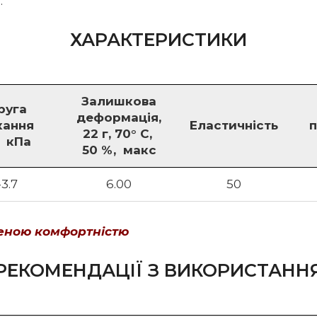
.
ХАРАКТЕРИСТИКИ
Залишкова
руга
деформація,
кання
Еластичність
п
22 г, 70° С,
 кПа
50 %, макс
-3.7
6.00
50
щеною комфортністю
РЕКОМЕНДАЦІЇ З ВИКОРИСТАНН