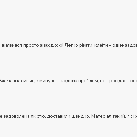
 виявився просто знахідкою! Легко різати, клеїти – одне зад
же кілька місяців минуло – жодних проблем, не просідає і форм
 задоволена якістю, доставили швидко. Матеріал такий, як і х