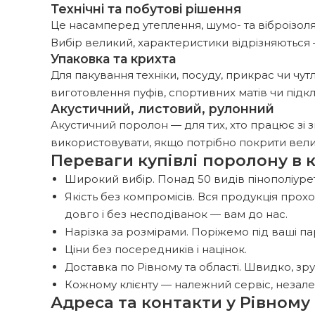
Технічні та побутові рішення
Це насамперед утеплення, шумо- та віброізоляц
Вибір великий, характеристики відрізняються —
Упаковка та крихта
Для пакування техніки, посуду, прикрас чи чут
виготовлення пуфів, спортивних матів чи підк
Акустичний, листовий, рулонний
Акустичний поролон — для тих, хто працює зі зв
використовувати, якщо потрібно покрити велик
Переваги купівлі поролону в 
Широкий вибір. Понад 50 видів пінополіурет
Якість без компромісів. Вся продукція прох
довго і без несподіванок — вам до нас.
Нарізка за розмірами. Поріжемо під ваші пар
Ціни без посередників і націнок.
Доставка по Рівному та області. Швидко, зру
Кожному клієнту — належний сервіс, незалеж
Адреса та контакти у Рівному