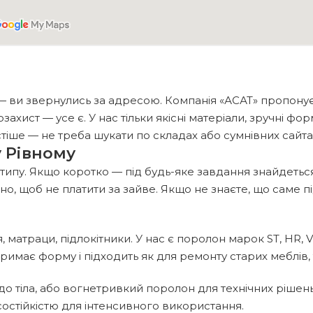
— ви звернулись за адресою. Компанія «АСАТ» пропонує
озахист — усе є. У нас тільки якісні матеріали, зручні ф
іше — не треба шукати по складах або сумнівних сайтах,
 Рівному
пу. Якщо коротко — під будь-яке завдання знайдеться по
ьно, щоб не платити за зайве. Якщо не знаєте, що саме
, матраци, підлокітники. У нас є поролон марок ST, HR, 
римає форму і підходить як для ремонту старих меблів, 
о тіла, або вогнетривкий поролон для технічних рішень
остійкістю для інтенсивного використання.