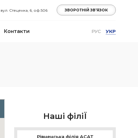
ЗВОРОТНІЙ ЗВ’ЯЗОК
, вул. Стеценка, 6, оф.506
Контакти
РУС
УКР
Наші філіЇ
Рівненська філія АСАТ