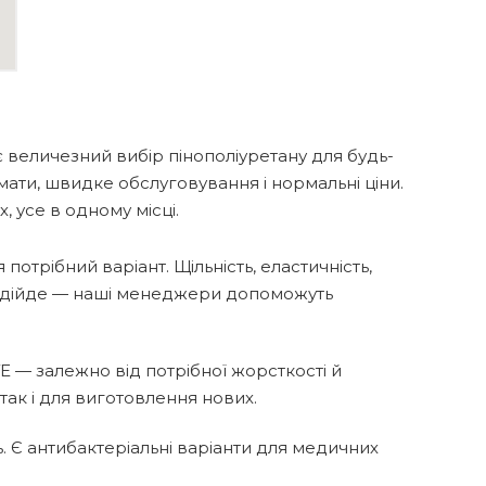
 величезний вибір пінополіуретану для будь-
ормати, швидке обслуговування і нормальні ціни.
 усе в одному місці.
трібний варіант. Щільність, еластичність,
 підійде — наші менеджери допоможуть
VE — залежно від потрібної жорсткості й
так і для виготовлення нових.
. Є антибактеріальні варіанти для медичних