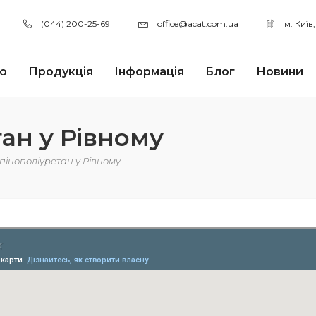
(044) 200-25-69
office@acat.com.ua
м. Київ
ю
Продукція
Інформація
Блог
Новини
ан у Рівному
пінополіуретан у Рівному