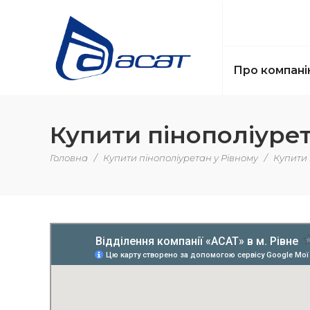
Про компані
Купити пінополіурет
Головна
/
Купити пінополіуретан у Рівному
/
Купити 