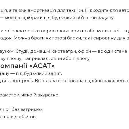
ія, а також амортизація для техніки. Підходить для авто
 можна підібрати під будь-який об’єкт чи задачу.
ливої електроніки поролонова крихта або мати з неї — ц
ладок. Можна брати як готові блоки, так і сировину для
уком. Студії, домашні кінотеатри, офіси — всюди стане в
у площу, наприклад, стіни або підлогу.
компанії «АСАТ»
ану — під будь-який запит.
одить контроль. Всі права споживача надійно захищені
аметри, чітко й акуратно.
чно і без затримок.
но від обсягів.