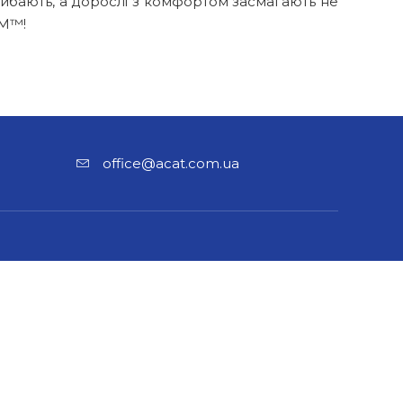
стрибають, а дорослі з комфортом засмагають не
AM™!
office@acat.com.ua