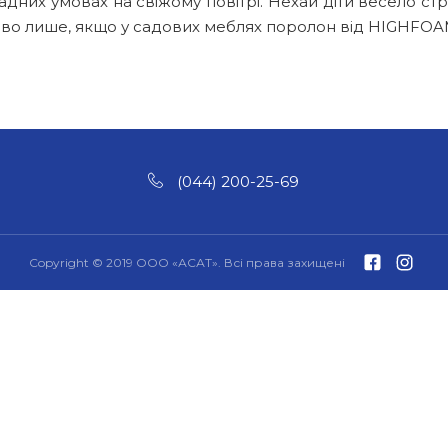
кладних умовах на свіжому повітрі. Нехай діти весело 
ливо лише, якщо у садових меблях поролон від HIGHFO
(044) 200-25-69
Copyright © 2019 ООО «АСАТ». Всі права захищені