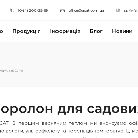
(044) 200-25-69
office@acat.com.ua
м. Київ
ю
Продукція
Інформація
Блог
Новини
ових меблів
поролон для садови
САТ. З першим весняним теплом ми анонсуємо офіц
і до вологи, ультрафіолету та перепадів температур. Ц