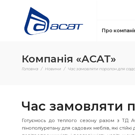
Про компані
Компанія «АСАТ»
Головна
/
Новини
/
Час замовляти поролон для сад
Час замовляти 
Готуємось до теплого сезону разом з ТД А
пінополіуретану для садових меблів, які стійк