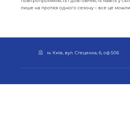
повітропроникність і довговічність навіть у с
лише на протязі одного сезону – все це мож
м. Київ, вул. Стеценка, 6, оф.506