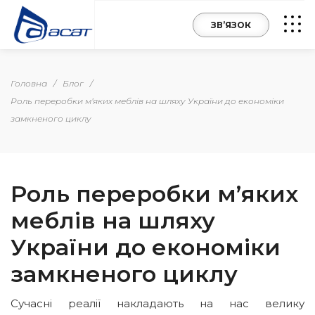
ЗВ’ЯЗОК
Головна
/
Блог
/
Роль переробки м’яких меблів на шляху України до економіки
замкненого циклу
Роль переробки м’яких
меблів на шляху
України до економіки
замкненого циклу
Сучасні реалії накладають на нас велику