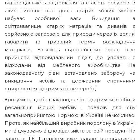
відповідальність за довкілля та сталість ресурсів, в
яких питання про долю старих м’яких меблів
набуває особливої ваги. Викидання на
сміттєзвалище старих матраців та диванів є
серйозною загрозою для природи через їх великі
габарити та тривалий термін розкладання
матеріалів. Більшість європейських країн вже
прийняли відповідальний підхід до управління
відходами від меблевого виробництва. На
законодавчому рівні встановлено заборону на
викидання меблів та державним сприянням
створюється підтримка їх переробці.
Зрозуміло, що без законодавчої підтримки зробити
ресайклінг м’яких меблів і товарів для сну
загальноприйнятою нормою в Україні неможливо.
Проте, як найбільший виробник поролону в Україні,
ми відчуваємо відповідальність за свій продукт. На
заводах ГК Інтерфом вже давно впроваджена