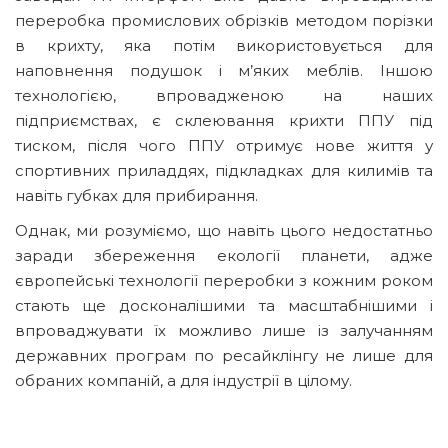
переробка промислових обрізків методом порізки
в крихту, яка потім використовується для
наповнення подушок і м’яких меблів. Іншою
технологією, впровадженою на наших
підприємствах, є склеювання крихти ППУ під
тиском, після чого ППУ отримує нове життя у
спортивних приладдях, підкладках для килимів та
навіть губках для прибирання.
Однак, ми розуміємо, що навіть цього недостатньо
заради збереження екології планети, адже
європейські технології переробки з кожним роком
стають ще досконалішими та масштабнішими і
впроваджувати їх можливо лише із залучанням
державних програм по ресайклінгу не лише для
обраних компаній, а для індустрії в цілому.